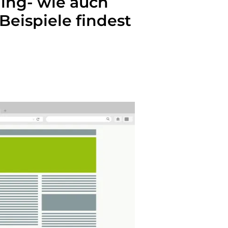
ding- wie auch
eispiele findest