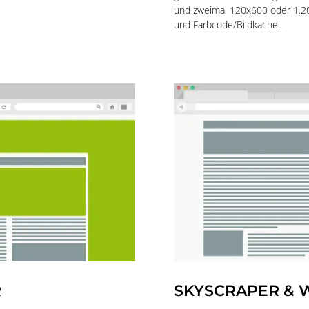
und zweimal 120x600 oder 1.
und Farbcode/Bildkachel.
R
SKYSCRAPER & 