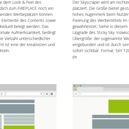
e dem Look & Feel des
Der Skyscraper wird am recht
tzlich zum FIREPLACE noch ein
platziert. Die Größe bietet ges
henden Werbeplätzen können
hohes Augenmerk beim Nutzer. 
e Elemente des Contents sowie
Fixierung des Werbemittels im
ividuell belegt werden. Das
gewährleistet. Siehe in diese
imale Aufmerksamkeit, bedingt
Upgrade des Sticky Sky. Inzwisc
ie Vielzahl unterschiedlicher
Übergröße: der sogenannte Wide
m ist eine der kreativsten und
eingebunden und ist durch sei
tteln.
sofort sichtbar. Format: SKY 
px.