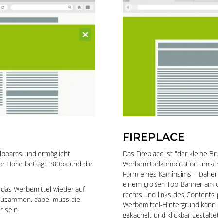
FIREPLACE
llboards und ermöglicht
Das Fireplace ist "der kleine 
ie Höhe beträgt 380px und die
Werbemittelkombination umschl
Form eines Kaminsims – Daher 
einem großen Top-Banner am o
h das Werbemittel wieder auf
rechts und links des Contents
) zusammen, dabei muss die
Werbemittel-Hintergrund kann ei
 sein.
gekachelt und klickbar gestalt