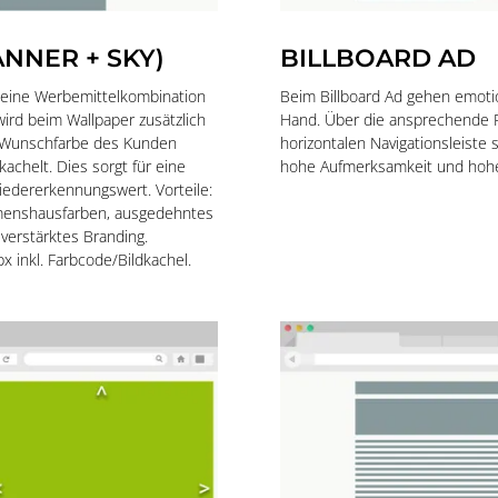
NNER + SKY)
BILLBOARD AD
k eine Werbemittelkombination
Beim Billboard Ad gehen emoti
ird beim Wallpaper zusätzlich
Hand. Über die ansprechende P
r Wunschfarbe des Kunden
horizontalen Navigationsleiste 
kachelt. Dies sorgt für eine
hohe Aufmerksamkeit und hohe
edererkennungswert. Vorteile:
menshausfarben, ausgedehntes
verstärktes Branding.
 inkl. Farbcode/Bildkachel.