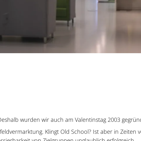
 Deshalb wurden wir auch am Valentinstag 2003 gegrün
eldvermarktung. Klingt Old School? Ist aber in Zeite
ssierbarkeit von Zielgruppen unglaublich erfolgreich.